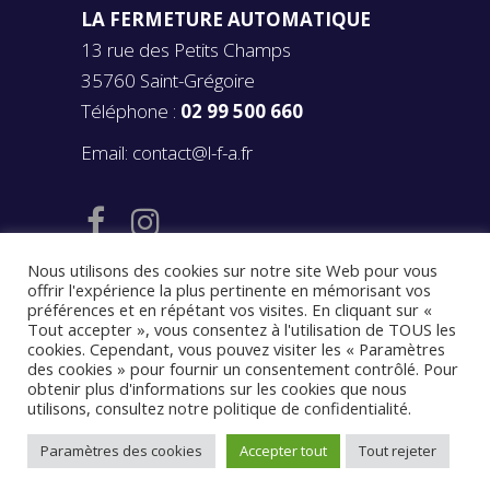
LA FERMETURE AUTOMATIQUE
13 rue des Petits Champs
35760 Saint-Grégoire
Téléphone :
02 99 500 660
Email:
contact@l-f-a.fr
Nous utilisons des cookies sur notre site Web pour vous
offrir l'expérience la plus pertinente en mémorisant vos
préférences et en répétant vos visites. En cliquant sur «
Tout accepter », vous consentez à l'utilisation de TOUS les
cookies. Cependant, vous pouvez visiter les « Paramètres
des cookies » pour fournir un consentement contrôlé. Pour
© 2020
LA FERMETURE AUTOMATIQUE
obtenir plus d'informations sur les cookies que nous
Mentions légales
–
Politique de
utilisons, consultez
notre politique de confidentialité
.
confidentialité
–
Conditions générales de
Paramètres des cookies
Accepter tout
Tout rejeter
vente
– Réalisé par
Réalisé par