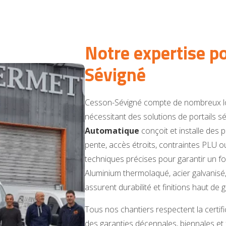
Notre expertise p
Sévigné
Cesson-Sévigné compte de nombreux loti
nécessitant des solutions de portails s
Automatique
conçoit et installe des 
pente, accès étroits, contraintes PLU 
techniques précises pour garantir un f
Aluminium thermolaqué, acier galvanisé,
assurent durabilité et finitions haut de
Tous nos chantiers respectent la cert
des garanties décennales, biennales et f