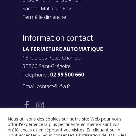
Samedi Matin sur Rdv
Fermé le dimanche
Information contact
LA FERMETURE AUTOMATIQUE
13 rue des Petits Champs
35760 Saint-Grégoire
Téléphone :
02 99 500 660
Email:
contact@l-f-a.fr
Nous utilisons des cookies sur notre site Web pour vous
offrir l'expérience la plus pertinente en mémorisant vos
préférences et en répétant vos visites. En cliquant sur «
Tout accepter », vous consentez à l'utilisation de TOUS les