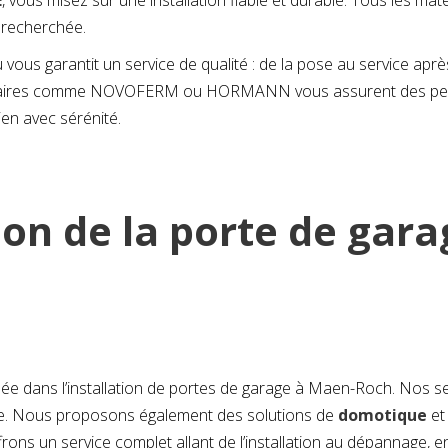
E
, vous misez sur une installation fiable et durable. Tous les ma
e recherchée.
vous garantit un service de qualité : de la pose au service aprè
tenaires comme NOVOFERM ou HORMANN vous assurent des perfo
n avec sérénité.
tion de la porte de ga
ns l’installation de portes de garage à Maen-Roch. Nos servi
ile. Nous proposons également des solutions de
domotique
et
frons un service complet allant de l’installation au dépannage,